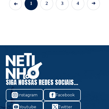
1
2
3
4
➜
➜
SIGA NOSSAS REDES SOCIAIS...
Instagram
Facebook
Youtube
Twitter